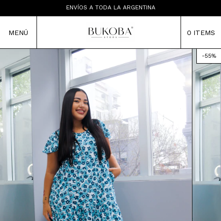
LAS PRENDAS NO TIENEN CAMBIO
ENVÍOS A TODA LA ARGENTINA
TIENDA MAYORISTA
MENÚ
0
ITEMS
-
55
%