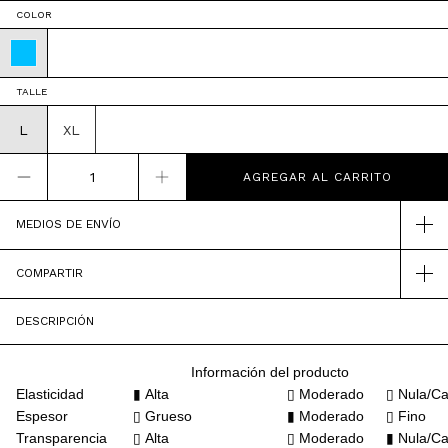
COLOR
TALLE
L
XL
MEDIOS DE ENVÍO
COMPARTIR
DESCRIPCIÓN
Información del producto
Elasticidad
▮
Alta
▯
Moderado
▯ Nula/Ca
Espesor
▯
Grueso
▮ Moderado
▯ Fino
Transparencia
▯
Alta
▯
Moderado
▮
Nula/Ca