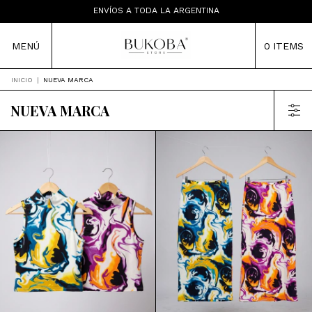
LAS PRENDAS NO TIENEN CAMBIO
ENVÍOS A TODA LA ARGENTINA
TIENDA MAYORISTA
MENÚ
0
ITEMS
INICIO
|
NUEVA MARCA
NUEVA MARCA