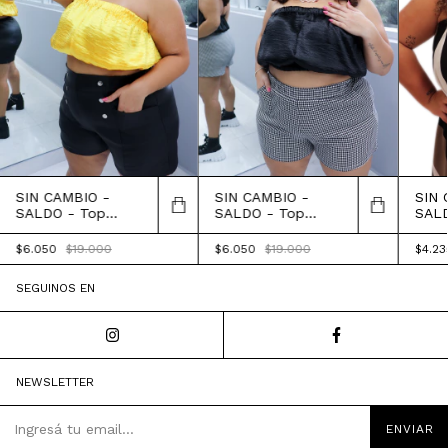
SIN CAMBIO -
SIN CAMBIO -
SIN 
SALDO - Top
SALDO - Top
SALD
Bandeau Victoria
Bandeau Victoria
Band
$6.050
$19.000
$6.050
$19.000
$4.2
SEGUINOS EN
NEWSLETTER