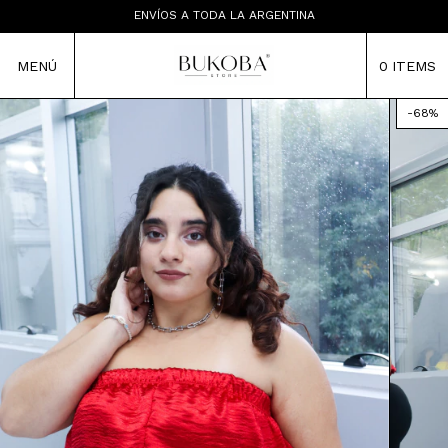
LAS PRENDAS NO TIENEN CAMBIO
ENVÍOS A TODA LA ARGENTINA
TIENDA MAYORISTA
MENÚ
0
ITEMS
-
68
%