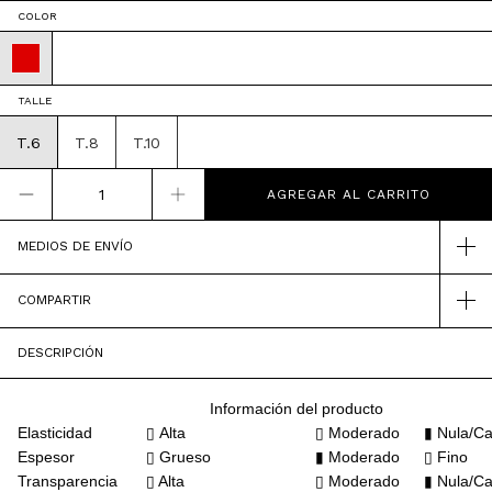
COLOR
TALLE
T.6
T.8
T.10
MEDIOS DE ENVÍO
COMPARTIR
DESCRIPCIÓN
Información del producto
Elasticidad
▯
Alta
▯
Moderado
▮
Nula/Ca
Espesor
▯
Grueso
▮
Moderado
▯ Fino
Transparencia
▯ Alta
▯
Moderado
▮
Nula/Ca