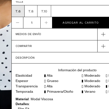
TALLE
T.6
T.8
T.10
MEDIOS DE ENVÍO
COMPARTIR
DESCRIPCIÓN
Información del producto
Elasticidad
▮ Alta
▯ Moderado
▯ 
Espesor
▯
Grueso
▮ Moderado
▯ 
Transparencia
▯ Alta
▯
Moderado
▮ 
Temporada
▮ Primavera/Otoño
▮
Verano
▯ 
Material
: Modal Viscosa
Detalles
:
- Slim Fit