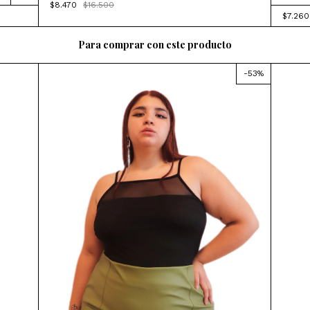
$8.470
$16.500
$7.26
Para comprar con este producto
-
53
%