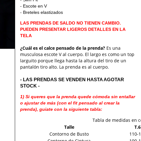
- Escote en V
- Breteles elastizados
LAS PRENDAS DE SALDO NO TIENEN CAMBIO.
PUEDEN PRESENTAR LIGEROS DETALLES EN LA
TELA
¿Cuál es el calce pensado de la prenda?
Es una
musculosa escote V al cuerpo. El largo es como un top
larguito porque llega hasta la altura del tiro de un
pantalón tiro alto. La prenda es al cuerpo.
- LAS PRENDAS SE VENDEN HASTA AGOTAR
STOCK -
1) Si queres que la prenda quede cómoda sin entallar
o ajustar de más (con el fit pensado al crear la
prenda), guiate con la siguiente tabla:
Tabla de medidas en c
Talle
T.6
Contorno de Busto
110-
Contorno de Cintura
100-