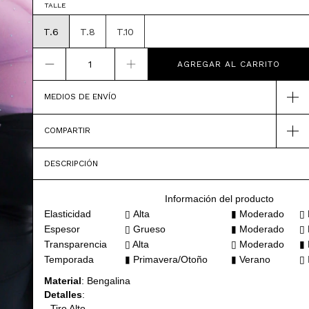
TALLE
T.6
T.8
T.10
MEDIOS DE ENVÍO
COMPARTIR
DESCRIPCIÓN
Información del producto
Elasticidad
▯
Alta
▮ Moderado
▯ 
Espesor
▯
Grueso
▮
Moderado
▯ 
Transparencia
▯ Alta
▯ Moderado
▮ 
Temporada
▮ Primavera/Otoño
▮ Verano
▯ 
Material
: Bengalina
Detalles
:
- Tiro Alto