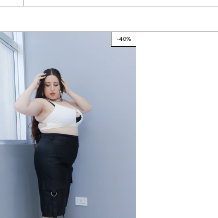
-
40
%