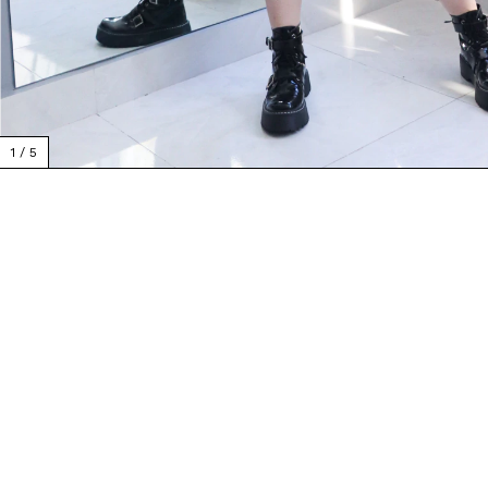
1
/
5