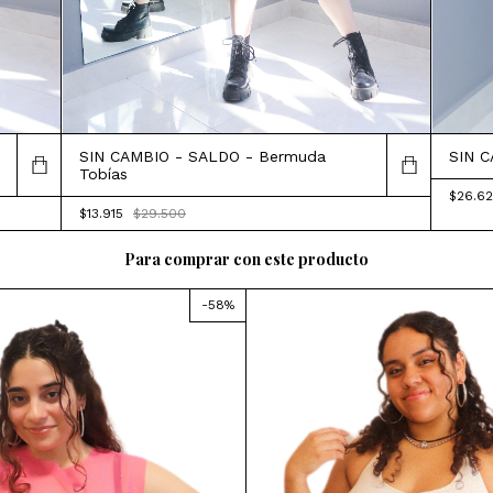
SIN CAMBIO - SALDO - Bermuda
SIN C
Tobías
$26.6
$13.915
$29.500
Para comprar con este producto
-
58
%