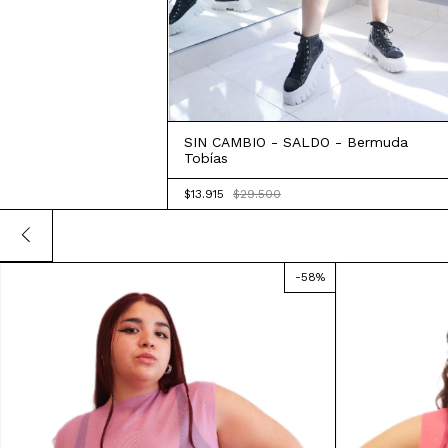
SIN CAMBIO - SALDO - Bermuda
Tobías
$13.915
$29.500
-
58
%