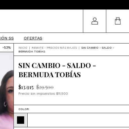
IÓN SS
OFERTAS
-
53
%
INICIO
|
REMATE - PRECIOS MÁS BAJOS
|
SIN CAMBIO - SALDO -
BERMUDA TOBÍAS
SIN CAMBIO - SALDO -
BERMUDA TOBÍAS
$13.915
$29.500
Precio sin impuestos
$11.500
COLOR