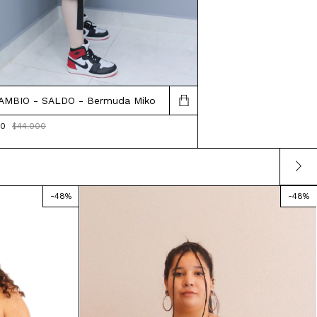
AMBIO - SALDO - Bermuda Miko
20
$44.000
-
48
%
-
48
%