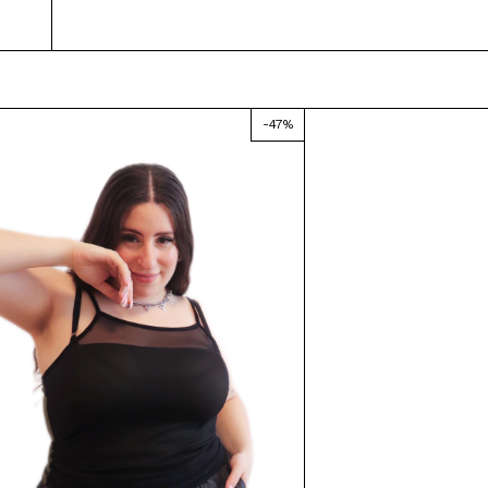
-
47
%