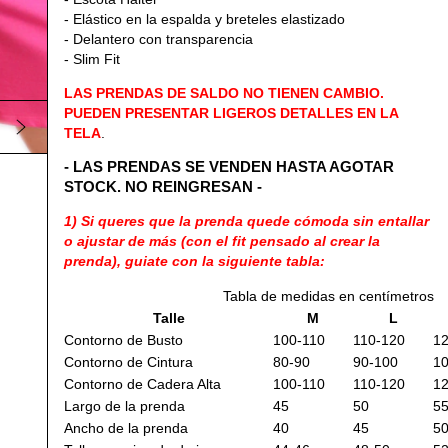
- Elástico en la espalda y breteles elastizado
- Delantero con transparencia
- Slim Fit
LAS PRENDAS DE SALDO NO TIENEN CAMBIO.
PUEDEN PRESENTAR LIGEROS DETALLES EN LA
TELA
.
- LAS PRENDAS SE VENDEN HASTA AGOTAR
STOCK. NO REINGRESAN -
1) Si queres que la prenda quede cómoda sin entallar
o ajustar de más (con el fit pensado al crear la
prenda), guiate con la siguiente tabla:
Tabla de medidas en centímetros
Talle
M
L
Contorno de Busto
100-110
110-120
1
Contorno de Cintura
80-90
90-100
10
Contorno de Cadera Alta
100-110
110-120
1
Largo de la prenda
45
50
5
Ancho de la prenda
40
45
5