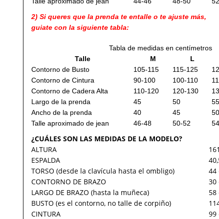
Talle aproximado de jean
44-46
48-50
52
2) Si queres que la prenda te entalle o te ajuste más,
guiate con la siguiente tabla:
Tabla de medidas en centímetros
Talle
M
L
Contorno de Busto
105-115
115-125
1
Contorno de Cintura
90-100
100-110
11
Contorno de Cadera Alta
110-120
120-130
1
Largo de la prenda
45
50
5
Ancho de la prenda
40
45
5
Talle aproximado de jean
46-48
50-52
54
¿CUÁLES SON LAS MEDIDAS DE LA MODELO?
ALTURA
16
ESPALDA
40
TORSO (desde la clavícula hasta el ombligo)
44
CONTORNO DE BRAZO
30
LARGO DE BRAZO (hasta la muñeca)
58
BUSTO (es el contorno, no talle de corpiño)
11
CINTURA
99