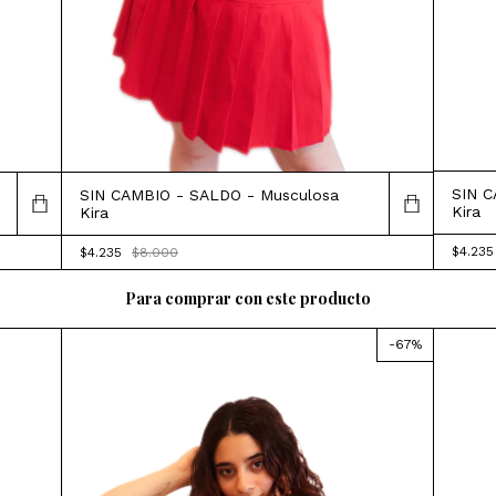
SIN C
SIN CAMBIO - SALDO - Musculosa
Kira
Kira
$4.23
$4.235
$8.000
Para comprar con este producto
-
67
%