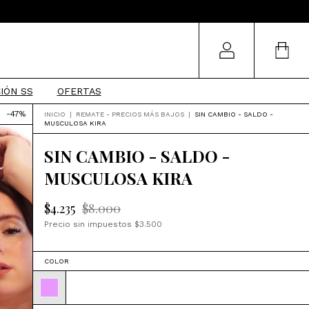
IÓN SS
OFERTAS
-
47
%
INICIO
|
REMATE - PRECIOS MÁS BAJOS
|
SIN CAMBIO - SALDO -
MUSCULOSA KIRA
SIN CAMBIO - SALDO -
MUSCULOSA KIRA
$4.235
$8.000
Precio sin impuestos
$3.500
COLOR