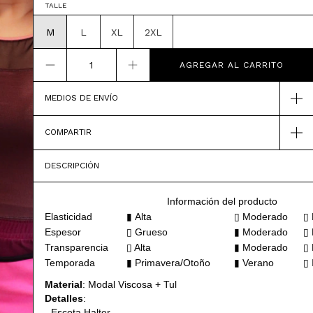
TALLE
M
L
XL
2XL
MEDIOS DE ENVÍO
COMPARTIR
DESCRIPCIÓN
Información del producto
Elasticidad
▮ Alta
▯ Moderado
▯ 
Espesor
▯ Grueso
▮ Moderado
▯ 
Transparencia
▯ Alta
▮ Moderado
▯ 
Temporada
▮ Primavera/Otoño
▮
Verano
▯
Material
: Modal Viscosa + Tul
Detalles
:
- Escota Halter