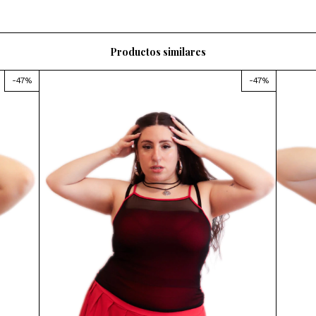
Productos similares
-
47
%
-
47
%